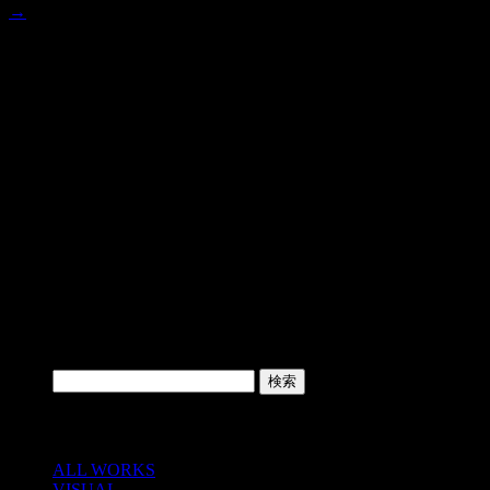
→
PLATINUM WOMAN
CLIENT / Platinum Guild International
PLATINUM WOMAN Campaign : Art direction & Design
プラチナ・ジュエリーの普及を目的に設立された国際的広報
機関 Platinum Guild International とリーディング・ジュエリー
ブランドにより立ち上げられた新しいプロジェクト
「PLATINUM WOMAN 」のロゴの開発からキャンペーン全
体のビジュアルのアートディレクション・デザインを担当し
ました。
SEARCH
検索:
CATEGORY
ALL WORKS
VISUAL