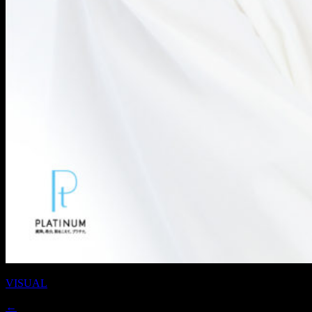
VISUAL
←